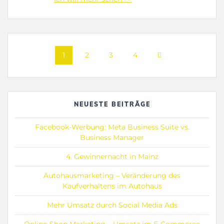
Posts
Page
Page
Page
Page
1
2
3
4
navigation
NEUESTE BEITRÄGE
Facebook-Werbung: Meta Business Suite vs.
Business Manager
4. Gewinnernacht in Mainz
Autohausmarketing – Veränderung des
Kaufverhaltens im Autohaus
Mehr Umsatz durch Social Media Ads