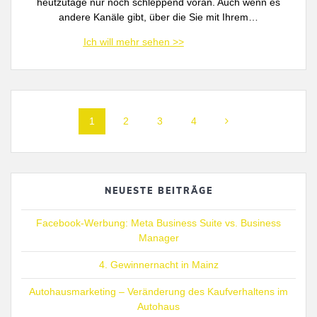
heutzutage nur noch schleppend voran. Auch wenn es
andere Kanäle gibt, über die Sie mit Ihrem…
Posts
Page
Page
Page
Page
1
2
3
4
navigation
NEUESTE BEITRÄGE
Facebook-Werbung: Meta Business Suite vs. Business
Manager
4. Gewinnernacht in Mainz
Autohausmarketing – Veränderung des Kaufverhaltens im
Autohaus