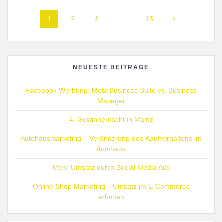
Posts
Page
Page
Page
Page
1
2
3
…
15
navigation
NEUESTE BEITRÄGE
Facebook-Werbung: Meta Business Suite vs. Business
Manager
4. Gewinnernacht in Mainz
Autohausmarketing – Veränderung des Kaufverhaltens im
Autohaus
Mehr Umsatz durch Social Media Ads
Online-Shop Marketing – Umsatz im E-Commerce
erhöhen