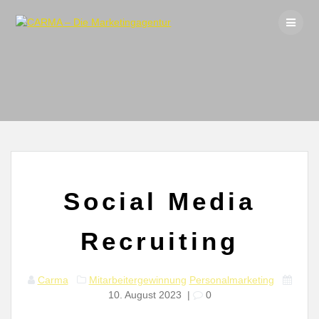
Skip
to
content
Social Media
Recruiting
Carma
Mitarbeitergewinnung
Personalmarketing
10. August 2023
|
0