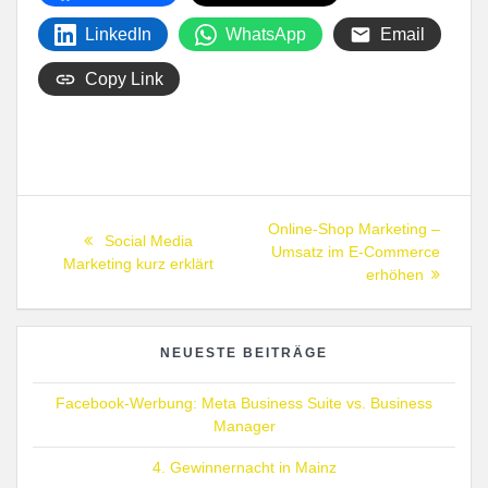
LinkedIn
WhatsApp
Email
Copy Link
Beitragsnavigation
Next
Online-Shop Marketing –
Previous
Social Media
post:
Umsatz im E-Commerce
post:
Marketing kurz erklärt
erhöhen
NEUESTE BEITRÄGE
Facebook-Werbung: Meta Business Suite vs. Business
Manager
4. Gewinnernacht in Mainz