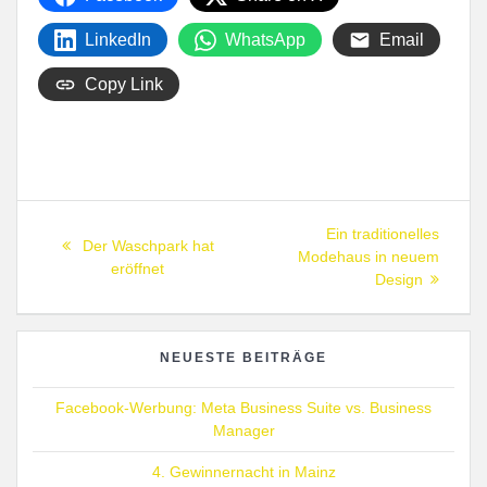
LinkedIn
WhatsApp
Email
Copy Link
Beitragsnavigation
Next
Ein traditionelles
Previous
Der Waschpark hat
post:
Modehaus in neuem
post:
eröffnet
Design
NEUESTE BEITRÄGE
Facebook-Werbung: Meta Business Suite vs. Business
Manager
4. Gewinnernacht in Mainz