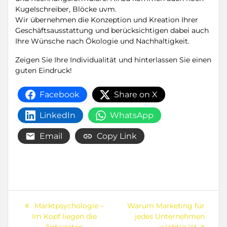
Kugelschreiber, Blöcke uvm.
Wir übernehmen die Konzeption und Kreation Ihrer
Geschäftsausstattung und berücksichtigen dabei auch
Ihre Wünsche nach Ökologie und Nachhaltigkeit.
Zeigen Sie Ihre Individualität und hinterlassen Sie einen
guten Eindruck!
Facebook
Share on X
LinkedIn
WhatsApp
Email
Copy Link
Beitragsnavigation
Previous
Next
Marktpsychologie –
Warum Marketing für
post:
post:
Im Kopf liegen die
jedes Unternehmen