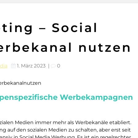
ting – Social
erbekanal nutzen
dia
1. März 2023
|
0
ruppenspezifische Werbekampagnen
ozialen Medien immer mehr als Werbekanäle etabliert.
g auf den sozialen Medien zu schalten, aber erst seit
siv in Social Media Werbung. Es ist ein regelrechter