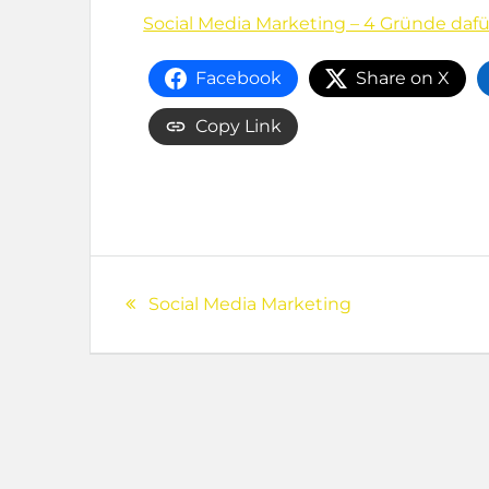
Social Media Marketing – 4 Gründe dafür
Facebook
Share on X
Copy Link
Beitragsnavig
Previous
Social Media Marketing
post: