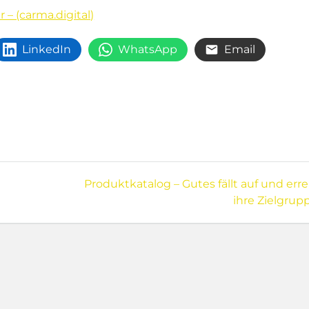
 – (carma.digital)
LinkedIn
WhatsApp
Email
ation
Next
Produktkatalog – Gutes fällt auf und erre
post:
ihre Zielgrup