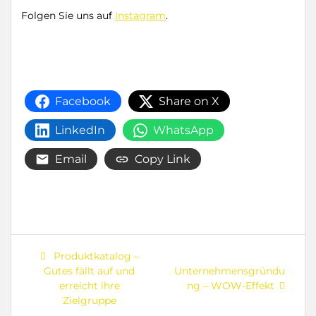
Folgen Sie uns auf
Instagram
.
Facebook
Share on X
LinkedIn
WhatsApp
Email
Copy Link
Beitragsnavigation
Previous
Produktkatalog –
post:
Next
Gutes fällt auf und
Unternehmensgründu
post:
erreicht ihre
ng – WOW-Effekt
Zielgruppe