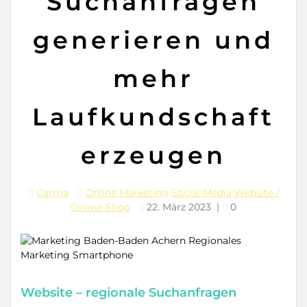
Suchanfragen
generieren und
mehr
Laufkundschaft
erzeugen
Carma
Online Marketing
Social Media
Website /
Online-Shop
22. März 2023
|
0
Website – regionale Suchanfragen