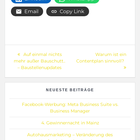
Email
Copy Link
Beitragsnavigation
Previous
Next
Auf einmal nichts
Warum ist ein
post:
post:
mehr außer Bauschutt..
Contentplan sinnvoll?
– Baustellenupdates
NEUESTE BEITRÄGE
Facebook-Werbung: Meta Business Suite vs.
Business Manager
4. Gewinnernacht in Mainz
Autohausmarketing – Veränderung des