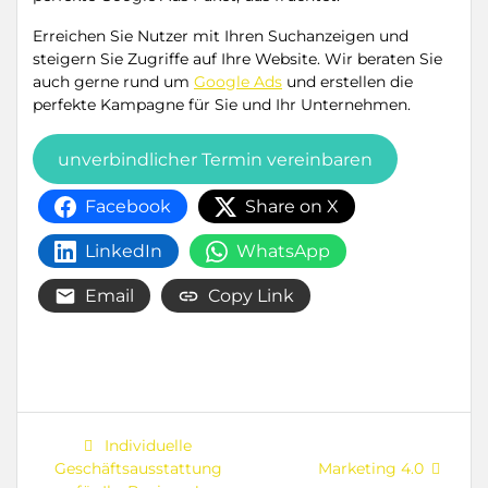
Erreichen Sie Nutzer mit Ihren Suchanzeigen und
steigern Sie Zugriffe auf Ihre Website. Wir beraten Sie
auch gerne rund um
Google Ads
und erstellen die
perfekte Kampagne für Sie und Ihr Unternehmen.
unverbindlicher Termin vereinbaren
Facebook
Share on X
LinkedIn
WhatsApp
Email
Copy Link
Beitragsnavigation
Previous
Individuelle
post:
Next
Geschäftsausstattung
Marketing 4.0