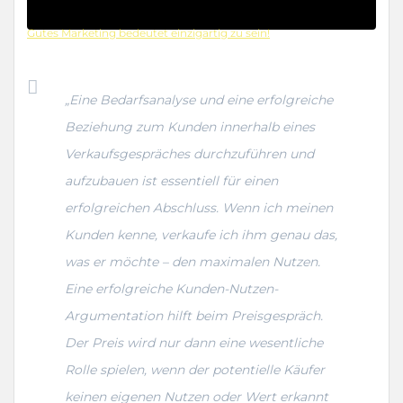
Gutes Marketing bedeutet einzigartig zu sein!
„Eine Bedarfsanalyse und eine erfolgreiche
Beziehung zum Kunden innerhalb eines
Verkaufsgespräches durchzuführen und
aufzubauen ist essentiell für einen
erfolgreichen Abschluss. Wenn ich meinen
Kunden kenne, verkaufe ich ihm genau das,
was er möchte – den maximalen Nutzen.
Eine erfolgreiche Kunden-Nutzen-
Argumentation hilft beim Preisgespräch.
Der Preis wird nur dann eine wesentliche
Rolle spielen, wenn der potentielle Käufer
keinen eigenen Nutzen oder Wert erkannt