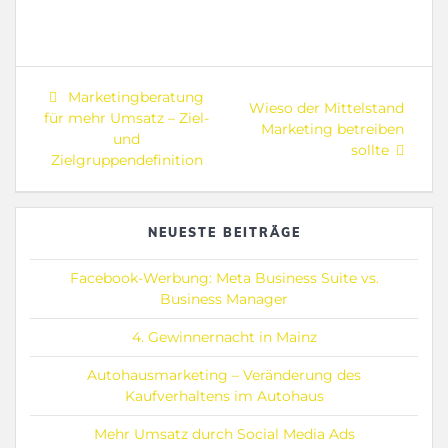
Beitragsnavigation
Previous
Marketingberatung
Next
Wieso der Mittelstand
post:
für mehr Umsatz – Ziel-
post:
Marketing betreiben
und
sollte
Zielgruppendefinition
NEUESTE BEITRÄGE
Facebook-Werbung: Meta Business Suite vs.
Business Manager
4. Gewinnernacht in Mainz
Autohausmarketing – Veränderung des
Kaufverhaltens im Autohaus
Mehr Umsatz durch Social Media Ads