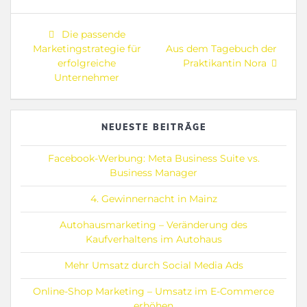
Beitragsnavigation
Previous
Die passende
post:
Next
Marketingstrategie für
Aus dem Tagebuch der
post:
erfolgreiche
Praktikantin Nora
Unternehmer
NEUESTE BEITRÄGE
Facebook-Werbung: Meta Business Suite vs.
Business Manager
4. Gewinnernacht in Mainz
Autohausmarketing – Veränderung des
Kaufverhaltens im Autohaus
Mehr Umsatz durch Social Media Ads
Online-Shop Marketing – Umsatz im E-Commerce
erhöhen