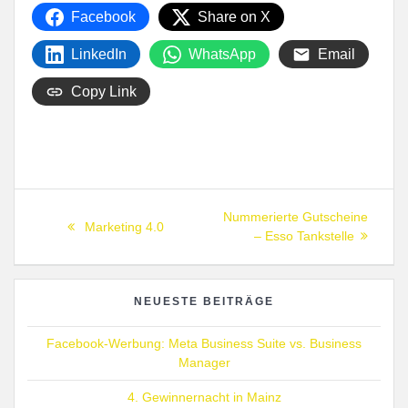
Facebook
Share on X
LinkedIn
WhatsApp
Email
Copy Link
Beitragsnavigation
Next
Nummerierte Gutscheine
Previous
Marketing 4.0
post:
– Esso Tankstelle
post:
NEUESTE BEITRÄGE
Facebook-Werbung: Meta Business Suite vs. Business
Manager
4. Gewinnernacht in Mainz