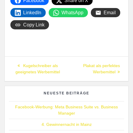
Facebook
Share on X
LinkedIn
WhatsApp
Email
Copy Link
Beitragsnavigation
Previous
Next
Kugelschreiber als
Plakat als perfektes
post:
post:
geeignetes Werbemittel
Werbemittel
NEUESTE BEITRÄGE
Facebook-Werbung: Meta Business Suite vs. Business
Manager
4. Gewinnernacht in Mainz